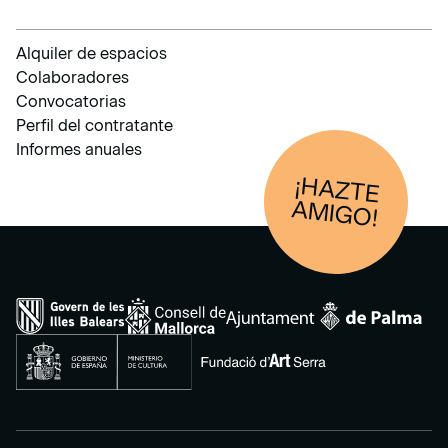
Alquiler de espacios
Colaboradores
Convocatorias
Perfil del contratante
Informes anuales
¡HAZTE
AM
IGO!