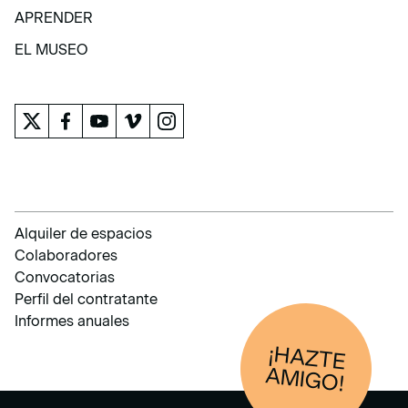
COLECCIÓN
APRENDER
APRENDER
EL MUSEO
EL MUSEO
Alquiler de espacios
Colaboradores
Convocatorias
Perfil del contratante
Informes anuales
¡HAZTE
AM
IGO!