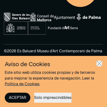
©2026 Es Baluard Museu d'Art Contemporani de Palma
Aviso de Cookies
Aviso Legal
Política de Privacidad
Este sitio web utiliza cookies propias y de terceros
Política de cookies
para mejorar la experiencia de navegación. Leer la
Política de Cookies
.
Site by
DOMO–A
ACEPTAR
Solo imprescindibles