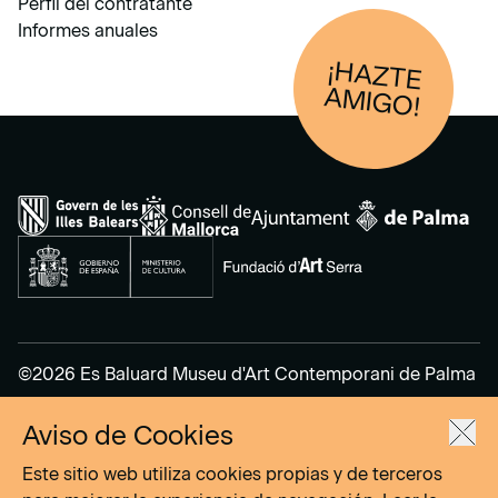
Perfil del contratante
Informes anuales
¡HAZTE
AM
IGO!
©2026 Es Baluard Museu d'Art Contemporani de Palma
Aviso de Cookies
Aviso Legal
Política de Privacidad
Este sitio web utiliza cookies propias y de terceros