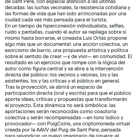
de Sant Pere, con especial atención a las últimas
décadas: las luchas vecinales, la resistencia cotidiana y
las formas de vida que han sido arrinconadas por una
ciudad cada vez más pensada para el turista.
En un tiempo de hiperconexión individualista, selfies,
ruido y pantallas, cuando el autor se repliega sobre sí
mismo hasta borrarse, el cineasta Luis Ortas propone
algo más que un documental: una acción colectiva, un
exorcismo de barrio, una propuesta artística y política
sobre el sentido de crear —y de vivir— en comunidad. El
resultado es un ejercicio que rompe con la lógica del
autor como figura central y se abre a la intervención
directa del público: los vecinos y vecinas, los y las
asistentes, los y las críticas y el público en general.
Tras la proyección, se abrirá un espacio de
participación directa (oral y escrita) para que el público
aporte ideas, críticas y propuestas que transformarán
el proyecto. Esta dinámica no será simbólica: las
aportaciones serán reconocidas como coautoría
colectiva y serán recompensadas —en tono lúdico y
provocador— con PuigCoins, una criptomoneda virtual
creada por la AAVV del Puig de Sant Pere, pensada
para reivindicar un nuevo imaginario de riqueza: el