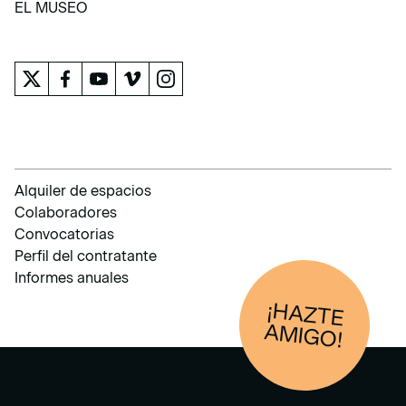
EL MUSEO
EL MUSEO
Alquiler de espacios
Colaboradores
Convocatorias
Perfil del contratante
Informes anuales
¡HAZTE
AM
IGO!