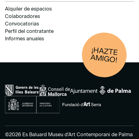
Alquiler de espacios
Colaboradores
Convocatorias
Perfil del contratante
Informes anuales
¡HAZTE
AM
IGO!
©2026 Es Baluard Museu d'Art Contemporani de Palma