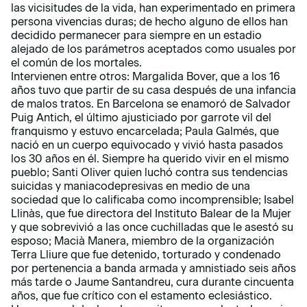
las vicisitudes de la vida, han experimentado en primera
persona vivencias duras; de hecho alguno de ellos han
decidido permanecer para siempre en un estadio
alejado de los parámetros aceptados como usuales por
el común de los mortales.
Intervienen entre otros: Margalida Bover, que a los 16
años tuvo que partir de su casa después de una infancia
de malos tratos. En Barcelona se enamoró de Salvador
Puig Antich, el último ajusticiado por garrote vil del
franquismo y estuvo encarcelada; Paula Galmés, que
nació en un cuerpo equivocado y vivió hasta pasados ​​
los 30 años en él. Siempre ha querido vivir en el mismo
pueblo; Santi Oliver quien luchó contra sus tendencias
suicidas y maniacodepresivas en medio de una
sociedad que lo calificaba como incomprensible; Isabel
Llinàs, que fue directora del Instituto Balear de la Mujer
y que sobrevivió a las once cuchilladas que le asestó su
esposo; Macià Manera, miembro de la organización
Terra Lliure que fue detenido, torturado y condenado
por pertenencia a banda armada y amnistiado seis años
más tarde o Jaume Santandreu, cura durante cincuenta
años, que fue crítico con el estamento eclesiástico.