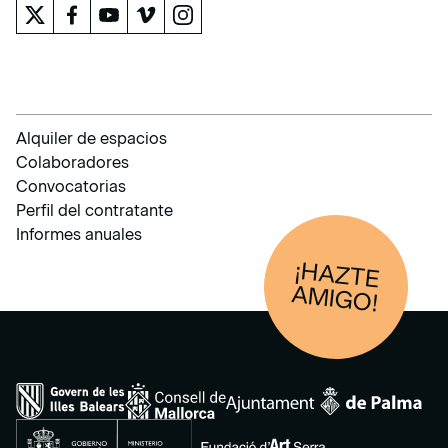
Alquiler de espacios
Colaboradores
Convocatorias
Perfil del contratante
Informes anuales
¡HAZTE
AM
IGO!