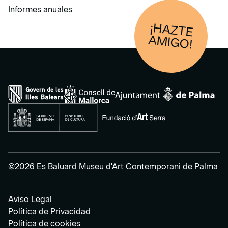
Informes anuales
¡HAZTE
AM
IGO!
©2026 Es Baluard Museu d'Art Contemporani de Palma
Aviso Legal
Política de Privacidad
Política de cookies