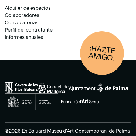
Alquiler de espacios
Colaboradores
Convocatorias
Perfil del contratante
Informes anuales
¡HAZTE
AM
IGO!
©2026 Es Baluard Museu d'Art Contemporani de Palma