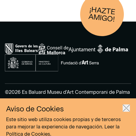
¡HAZTE
AM
IGO!
©2026 Es Baluard Museu d'Art Contemporani de Palma
Aviso de Cookies
Aviso Legal
Política de Privacidad
Este sitio web utiliza cookies propias y de terceros
Política de cookies
para mejorar la experiencia de navegación. Leer la
Política de Cookies
.