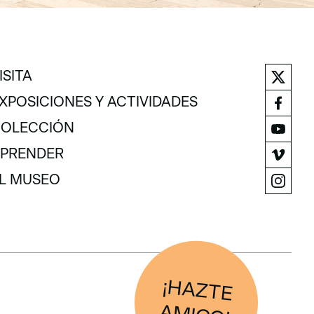
ISITA
ISITA
XPOSICIONES Y ACTIVIDADES
XPOSICIONES Y ACTIVIDADES
OLECCIÓN
OLECCIÓN
PRENDER
PRENDER
L MUSEO
L MUSEO
¡H
AZTE
IG
O