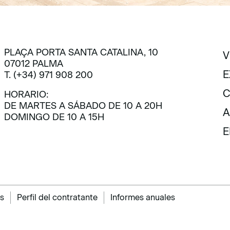
PLAÇA PORTA SANTA CATALINA, 10
V
07012 PALMA
V
E
T. (+34) 971 908 200
E
C
HORARIO:
DE MARTES A SÁBADO DE 10 A 20H
C
A
DOMINGO DE 10 A 15H
A
E
E
s
Perfil del contratante
Informes anuales