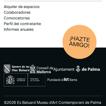
Alquiler de espacios
Colaboradores
Convocatorias
Perfil del contratante
Informes anuales
¡HAZTE
AM
IGO!
©2026 Es Baluard Museu d'Art Contemporani de Palma