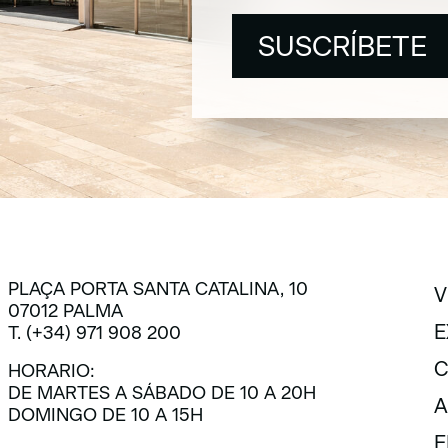
SUSCRÍBETE
SUSCRÍBETE
PLAÇA PORTA SANTA CATALINA, 10
V
07012 PALMA
V
E
T. (+34) 971 908 200
E
C
HORARIO:
DE MARTES A SÁBADO DE 10 A 20H
C
A
DOMINGO DE 10 A 15H
A
E