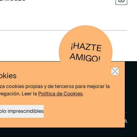
L MUSEO
¡H
AZTE
IG
O
AM
!
okies
liza cookies propias y de terceros para mejorar la
vegación. Leer la
Política de Cookies
.
olo imprescindibles
okies
Site by
DOMO–A