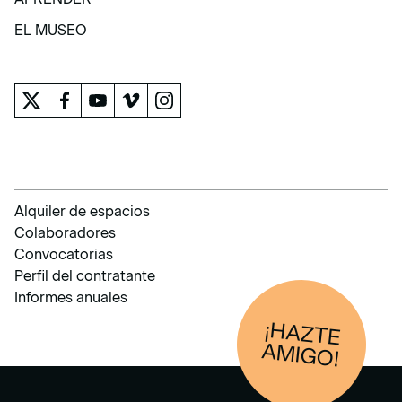
APRENDER
EL MUSEO
EL MUSEO
Alquiler de espacios
Colaboradores
Convocatorias
Perfil del contratante
Informes anuales
¡HAZTE
AM
IGO!