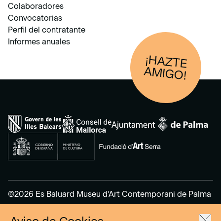
Colaboradores
Convocatorias
Perfil del contratante
Informes anuales
¡HAZTE
AM
IGO!
©2026 Es Baluard Museu d'Art Contemporani de Palma