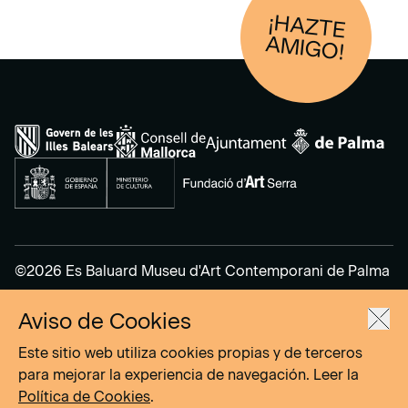
¡HAZTE
AM
IGO!
©2026 Es Baluard Museu d'Art Contemporani de Palma
Aviso de Cookies
Aviso Legal
Política de Privacidad
Este sitio web utiliza cookies propias y de terceros
Política de cookies
para mejorar la experiencia de navegación. Leer la
Política de Cookies
.