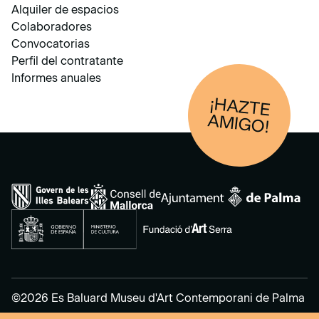
Alquiler de espacios
Colaboradores
Convocatorias
Perfil del contratante
Informes anuales
¡HAZTE
AM
IGO!
©2026 Es Baluard Museu d'Art Contemporani de Palma