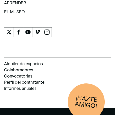
COLECCIÓN
APRENDER
APRENDER
EL MUSEO
EL MUSEO
Alquiler de espacios
Colaboradores
Convocatorias
Perfil del contratante
Informes anuales
¡HAZTE
AM
IGO!