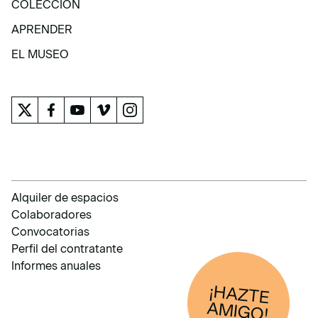
COLECCIÓN
COLECCIÓN
APRENDER
APRENDER
EL MUSEO
EL MUSEO
Alquiler de espacios
Colaboradores
Convocatorias
Perfil del contratante
Informes anuales
¡HAZTE
AM
IGO!