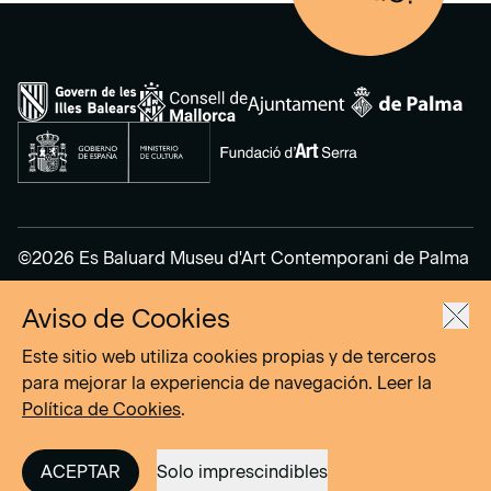
©2026 Es Baluard Museu d'Art Contemporani de Palma
Aviso de Cookies
Aviso Legal
Política de Privacidad
Este sitio web utiliza cookies propias y de terceros
Política de cookies
para mejorar la experiencia de navegación. Leer la
Política de Cookies
.
Site by
DOMO–A
ACEPTAR
Solo imprescindibles