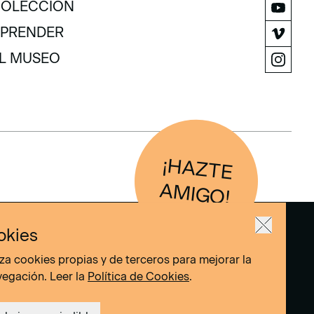
OLECCIÓN
OLECCIÓN
PRENDER
PRENDER
L MUSEO
L MUSEO
¡H
AZTE
IG
O
AM
!
okies
liza cookies propias y de terceros para mejorar la
vegación. Leer la
Política de Cookies
.