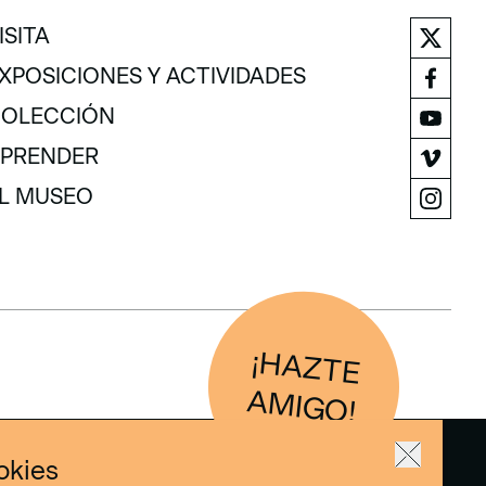
ISITA
ISITA
XPOSICIONES Y ACTIVIDADES
XPOSICIONES Y ACTIVIDADES
OLECCIÓN
OLECCIÓN
PRENDER
PRENDER
L MUSEO
L MUSEO
¡H
AZTE
IG
O
AM
!
okies