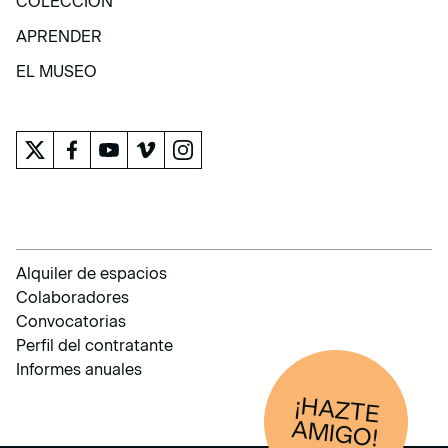
COLECCIÓN
COLECCIÓN
APRENDER
APRENDER
EL MUSEO
EL MUSEO
Alquiler de espacios
Colaboradores
Convocatorias
Perfil del contratante
Informes anuales
¡HAZTE
AM
IGO!