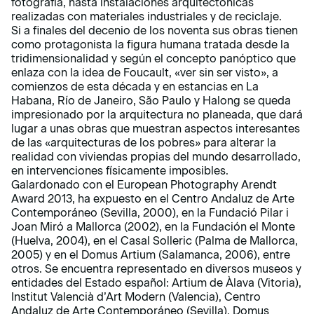
fotografía, hasta instalaciones arquitectónicas
realizadas con materiales industriales y de reciclaje.
Si a finales del decenio de los noventa sus obras tienen
como protagonista la figura humana tratada desde la
tridimensionalidad y según el concepto panóptico que
enlaza con la idea de Foucault, «ver sin ser visto», a
comienzos de esta década y en estancias en La
Habana, Río de Janeiro, São Paulo y Halong se queda
impresionado por la arquitectura no planeada, que dará
lugar a unas obras que muestran aspectos interesantes
de las «arquitecturas de los pobres» para alterar la
realidad con viviendas propias del mundo desarrollado,
en intervenciones físicamente imposibles.
Galardonado con el European Photography Arendt
Award 2013, ha expuesto en el Centro Andaluz de Arte
Contemporáneo (Sevilla, 2000), en la Fundació Pilar i
Joan Miró a Mallorca (2002), en la Fundación el Monte
(Huelva, 2004), en el Casal Solleric (Palma de Mallorca,
2005) y en el Domus Artium (Salamanca, 2006), entre
otros. Se encuentra representado en diversos museos y
entidades del Estado español: Artium de Àlava (Vitoria),
Institut Valencià d’Art Modern (Valencia), Centro
Andaluz de Arte Contemporáneo (Sevilla), Domus