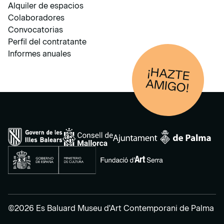
Alquiler de espacios
Colaboradores
Convocatorias
Perfil del contratante
Informes anuales
¡HAZTE
AM
IGO!
©2026 Es Baluard Museu d'Art Contemporani de Palma