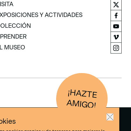
ISITA
ISITA
XPOSICIONES Y ACTIVIDADES
XPOSICIONES Y ACTIVIDADES
OLECCIÓN
OLECCIÓN
PRENDER
PRENDER
L MUSEO
L MUSEO
¡H
AZTE
IG
O
AM
!
okies