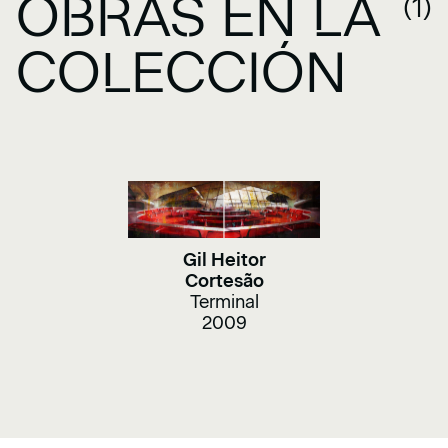
OBRAS EN LA
(1)
COLECCIÓN
Gil Heitor
Cortesão
Terminal
2009