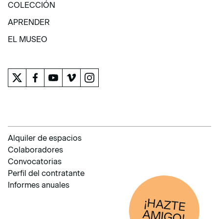
COLECCIÓN
COLECCIÓN
APRENDER
APRENDER
EL MUSEO
EL MUSEO
Alquiler de espacios
Colaboradores
Convocatorias
Perfil del contratante
Informes anuales
¡HAZTE
AM
IGO!