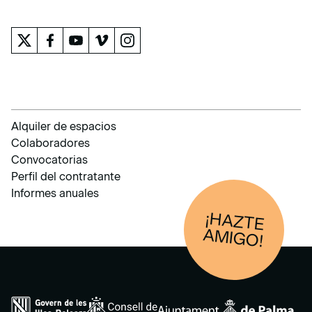
EL MUSEO
Alquiler de espacios
Colaboradores
Convocatorias
Perfil del contratante
Informes anuales
¡HAZTE
AM
IGO!