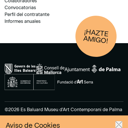
Colaboradores
Convocatorias
Perfil del contratante
Informes anuales
¡HAZTE
AM
IGO!
©2026 Es Baluard Museu d'Art Contemporani de Palma
Aviso de Cookies
Aviso Legal