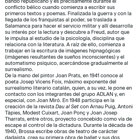
bando republicano y es precisamente durante el
conflicto bélico cuando comienza a escribir sus
primeros textos y poemas. Finalizada la guerra y con la
llegada de los franquistas al poder, se traslada a
Salamanca para hacer el servicio militar y allí desarrolla
su interés por la lectura y descubre a Freud, autor que
le impulsa al estudio de la psicología, disciplina que
relaciona con la literatura. A raíz de ello, comienza a
trabajar en la escritura de imágenes hipnagógicas
(imágenes resultantes de sueños inconscientes) y el
automatismo psíquico, acercándose gradualmente al
surrealismo.
De la mano del pintor Joan Prats, en 1941 conoce al
poeta Josep Vicens Foix, máximo exponente del
surrealismo literario catalán, quien, a su vez, le pone en
contacto con los integrantes del grupo ADLAN y, en
especial, con Joan Miró. En 1948 participa en la
creación de la revista
Dau al Set
con Arnau Puig, Antoni
Tàpies, Modest Cuixart, Joan Ponç y Joan Josep
Tharrats, entre otros, proyecto concebido como vía de
escape al control de la dictadura. Durante la década de
1940, Brossa escribe obras de teatro de carácter
dadaísta, crea su primera obra de ballet y sus dos