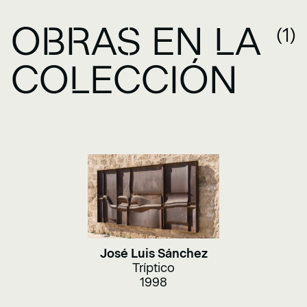
OBRAS EN LA
(1)
COLECCIÓN
José Luis Sánchez
Tríptico
1998