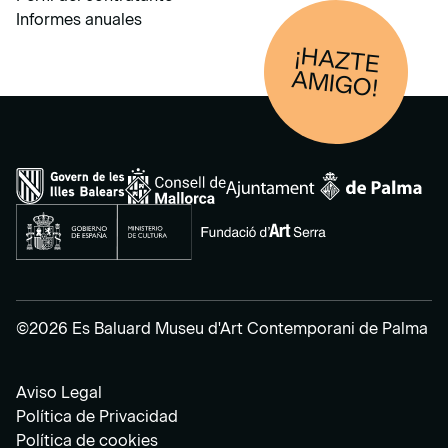
Informes anuales
¡HAZTE
AM
IGO!
©2026 Es Baluard Museu d'Art Contemporani de Palma
Aviso Legal
Política de Privacidad
Política de cookies