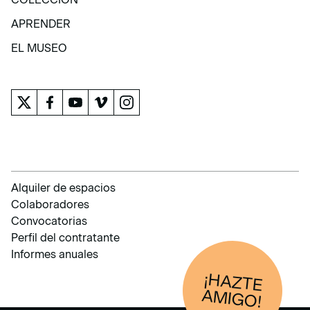
COLECCIÓN
APRENDER
APRENDER
EL MUSEO
EL MUSEO
Alquiler de espacios
Colaboradores
Convocatorias
Perfil del contratante
Informes anuales
¡HAZTE
AM
IGO!