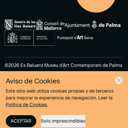
©2026 Es Baluard Museu d'Art Contemporani de Palma
Aviso de Cookies
Aviso Legal
Política de Privacidad
Este sitio web utiliza cookies propias y de terceros
Política de cookies
para mejorar la experiencia de navegación. Leer la
Política de Cookies
.
Site by
DOMO–A
ACEPTAR
Solo imprescindibles