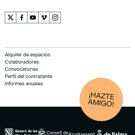
EL MUSEO
Alquiler de espacios
Colaboradores
Convocatorias
Perfil del contratante
Informes anuales
¡HAZTE
AM
IGO!