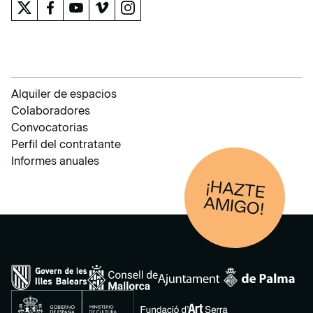
Alquiler de espacios
Colaboradores
Convocatorias
Perfil del contratante
Informes anuales
¡HAZTE
AM
IGO!