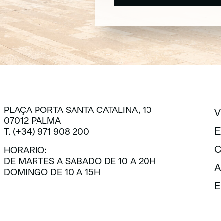
SUSCRÍBETE
PLAÇA PORTA SANTA CATALINA, 10
V
07012 PALMA
V
E
T. (+34) 971 908 200
E
C
HORARIO:
DE MARTES A SÁBADO DE 10 A 20H
C
A
DOMINGO DE 10 A 15H
A
E
E