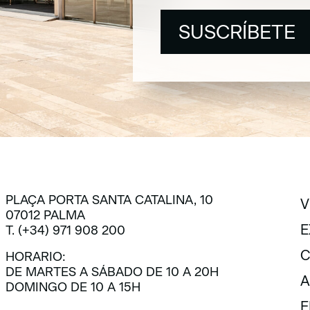
SUSCRÍBETE
SUSCRÍBETE
PLAÇA PORTA SANTA CATALINA, 10
V
07012 PALMA
V
E
T. (+34) 971 908 200
E
C
HORARIO:
DE MARTES A SÁBADO DE 10 A 20H
C
A
DOMINGO DE 10 A 15H
A
E