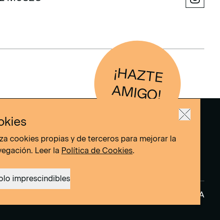
L MUSEO
¡H
AZTE
IG
O
AM
!
okies
liza cookies propias y de terceros para mejorar la
vegación. Leer la
Política de Cookies
.
olo imprescindibles
okies
Site by
DOMO–A