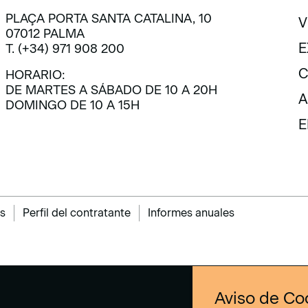
PLAÇA PORTA SANTA CATALINA, 10
V
07012 PALMA
V
E
T. (+34) 971 908 200
E
C
HORARIO:
DE MARTES A SÁBADO DE 10 A 20H
C
A
DOMINGO DE 10 A 15H
A
E
E
s
Perfil del contratante
Informes anuales
Aviso de Co