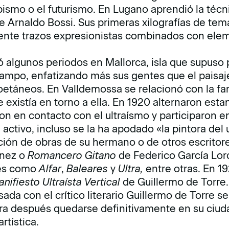
bismo o el futurismo. En Lugano aprendió la técn
Arnaldo Bossi. Sus primeras xilografías de temá
nte trazos expresionistas combinados con eleme
ó algunos periodos en Mallorca, isla que supuso p
ampo, enfatizando más sus gentes que el paisaje
coetáneos. En Valldemossa se relacionó con la fam
e existía en torno a ella. En 1920 alternaron estan
n en contacto con el ultraísmo y participaron en 
 activo, incluso se la ha apodado «la pintora del
ración de obras de su hermano o de otros escrito
nez o
Romancero Gitano
de Federico García Lorc
nes como
Alfar
,
Baleares
y
Ultra,
entre otras. En 19
nifiesto Ultraísta Vertical
de Guillermo de Torre
sada con el crítico literario Guillermo de Torre s
ara después quedarse definitivamente en su ciud
rtística.