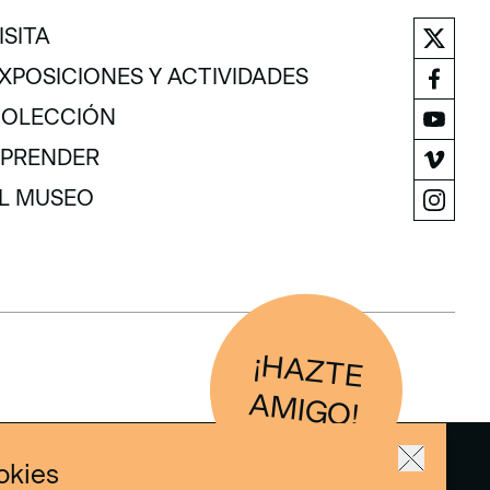
ISITA
ISITA
XPOSICIONES Y ACTIVIDADES
XPOSICIONES Y ACTIVIDADES
OLECCIÓN
OLECCIÓN
PRENDER
PRENDER
L MUSEO
L MUSEO
¡H
AZTE
IG
O
AM
!
okies