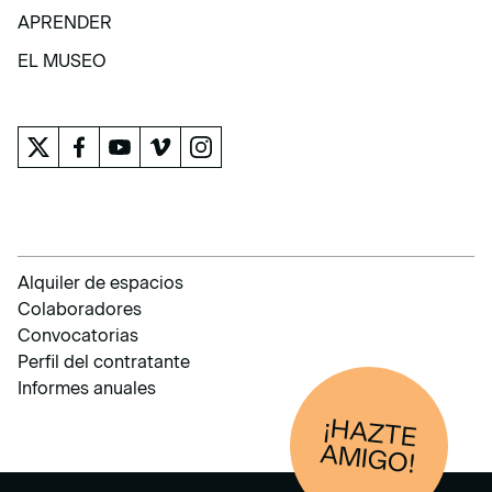
COLECCIÓN
APRENDER
APRENDER
EL MUSEO
EL MUSEO
Alquiler de espacios
Colaboradores
Convocatorias
Perfil del contratante
Informes anuales
¡HAZTE
AM
IGO!