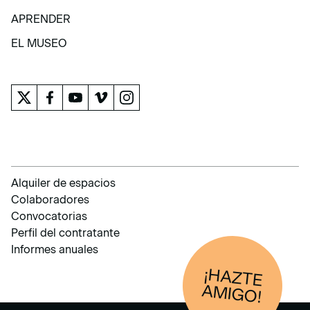
COLECCIÓN
APRENDER
APRENDER
EL MUSEO
EL MUSEO
Alquiler de espacios
Colaboradores
Convocatorias
Perfil del contratante
Informes anuales
¡HAZTE
AM
IGO!