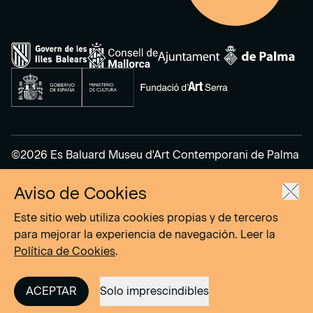
©2026 Es Baluard Museu d'Art Contemporani de Palma
Aviso de Cookies
Aviso Legal
Política de Privacidad
Este sitio web utiliza cookies propias y de terceros
Política de cookies
para mejorar la experiencia de navegación. Leer la
Política de Cookies
.
Site by
DOMO–A
ACEPTAR
Solo imprescindibles