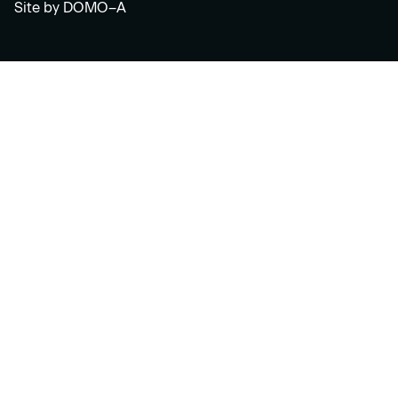
Site by
DOMO–A