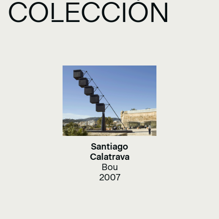
COLECCIÓN
Santiago
Calatrava
Bou
2007