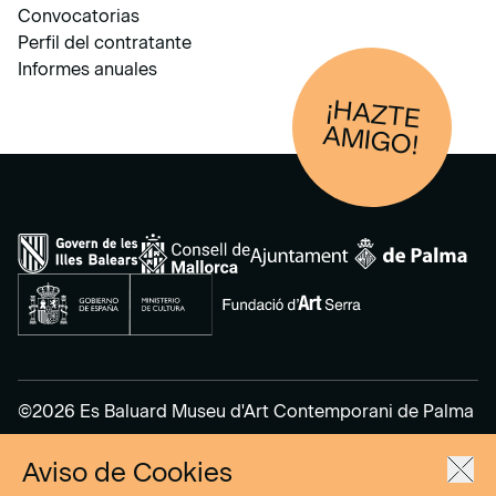
Convocatorias
Perfil del contratante
Informes anuales
¡HAZTE
AM
IGO!
©2026 Es Baluard Museu d'Art Contemporani de Palma
Aviso de Cookies
Aviso Legal