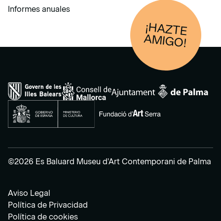
Informes anuales
¡HAZTE
AM
IGO!
©2026 Es Baluard Museu d'Art Contemporani de Palma
Aviso Legal
Política de Privacidad
Política de cookies