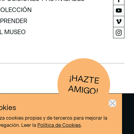
XPOSICIONES Y ACTIVIDADES
OLECCIÓN
OLECCIÓN
PRENDER
PRENDER
L MUSEO
L MUSEO
¡H
AZTE
IG
O
AM
!
okies
liza cookies propias y de terceros para mejorar la
vegación. Leer la
Política de Cookies
.