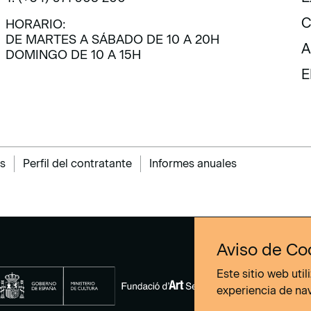
E
C
HORARIO:
DE MARTES A SÁBADO DE 10 A 20H
C
A
DOMINGO DE 10 A 15H
A
E
E
s
Perfil del contratante
Informes anuales
Aviso de Co
Este sitio web uti
experiencia de na