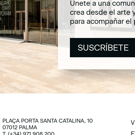
Únete a una comuni
crea desde el arte 
para acompañar el 
SUSCRÍBETE
SUSCRÍBETE
PLAÇA PORTA SANTA CATALINA, 10
V
07012 PALMA
V
E
T. (+34) 971 908 200