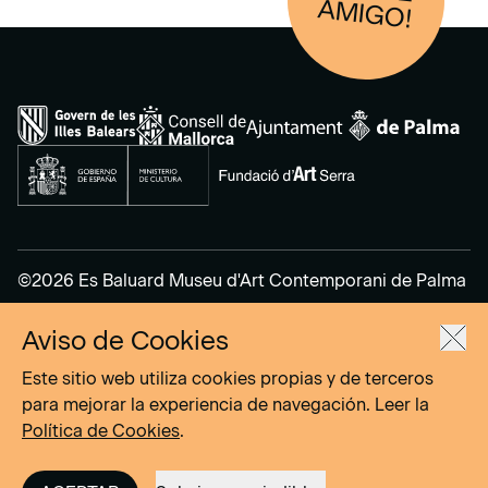
AM
IGO!
©2026 Es Baluard Museu d'Art Contemporani de Palma
Aviso de Cookies
Aviso Legal
Política de Privacidad
Este sitio web utiliza cookies propias y de terceros
Política de cookies
para mejorar la experiencia de navegación. Leer la
Política de Cookies
.
Site by
DOMO–A