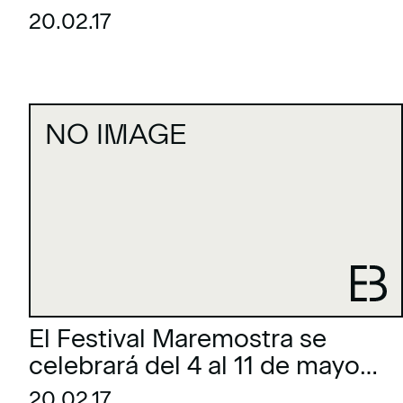
total de 538 participantes
20.02.17
NO IMAGE
El Festival Maremostra se
celebrará del 4 al 11 de mayo
en Es Baluard
20.02.17