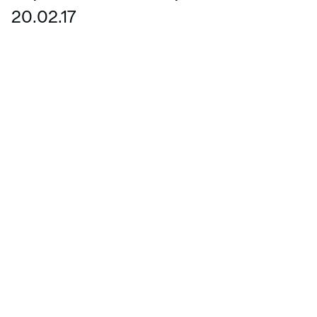
Sarquavitae Palma
20.02.17