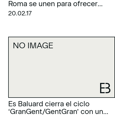
Roma se unen para ofrecer
ventajas a sus ‘Amigos’
20.02.17
NO IMAGE
Es Baluard cierra el ciclo
‘GranGent/GentGran’ con un