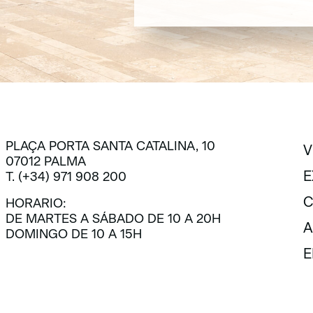
SUSCRÍBETE
PLAÇA PORTA SANTA CATALINA, 10
V
07012 PALMA
V
E
T. (+34) 971 908 200
E
C
HORARIO:
DE MARTES A SÁBADO DE 10 A 20H
C
A
DOMINGO DE 10 A 15H
A
E
E