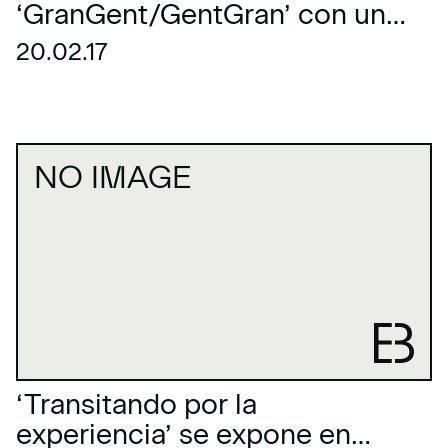
‘GranGent/GentGran’ con un
guateque
20.02.17
NO IMAGE
‘Transitando por la
experiencia’ se expone en