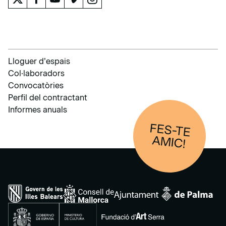
Lloguer d’espais
Col·laboradors
Convocatòries
Perfil del contractant
Informes anuals
FES-TE
AM
IC!