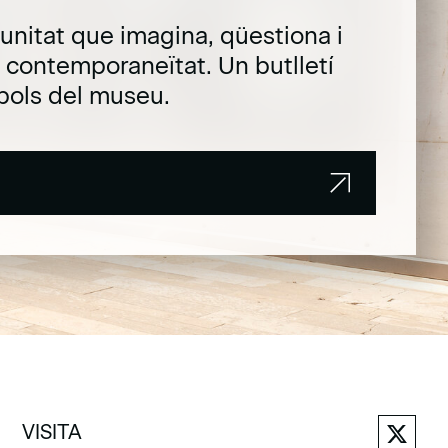
unitat que imagina, qüestiona i
la contemporaneïtat. Un butlletí
pols del museu.
VISITA