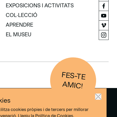
VISITA
EXPOSICIONS I ACTIVITATS
EXPOSICIONS I ACTIVITATS
COL·LECCIÓ
COL·LECCIÓ
APRENDRE
APRENDRE
EL MUSEU
EL MUSEU
FES-TE
IC
AM
!
kies
ilitza cookies pròpies i de tercers per millorar
avegació. Llegiu la
Política de Cookies
.