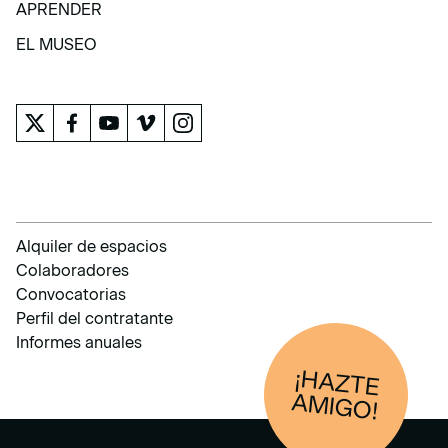
APRENDER
APRENDER
EL MUSEO
EL MUSEO
Alquiler de espacios
Colaboradores
Convocatorias
Perfil del contratante
Informes anuales
¡HAZTE
AM
IGO!