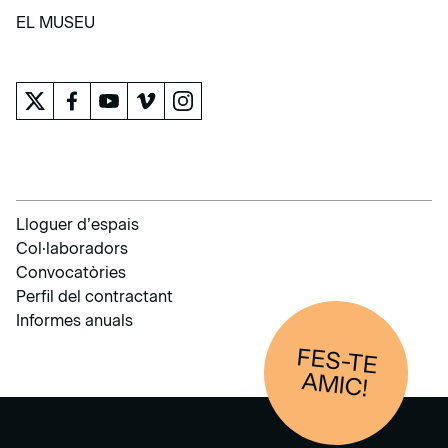
APRENDRE
EL MUSEU
EL MUSEU
Lloguer d’espais
Col·laboradors
Convocatòries
Perfil del contractant
Informes anuals
FES-TE
AM
IC!