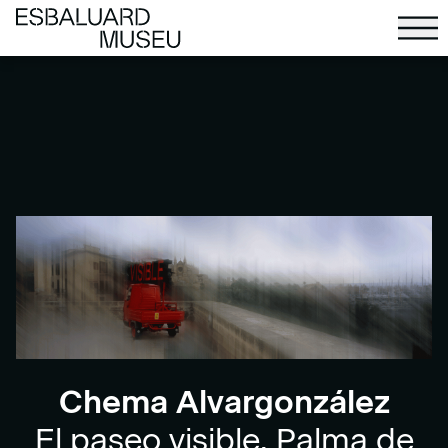
Chema Alvargonzález
El paseo visible, Palma de