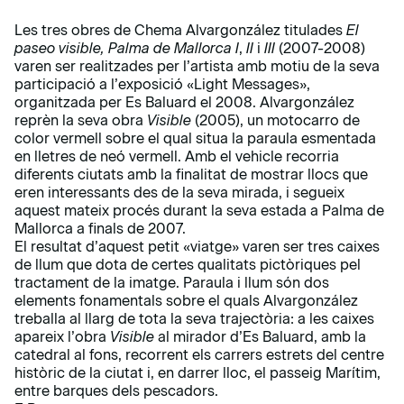
Les tres obres de Chema Alvargonzález titulades
El
paseo visible, Palma de Mallorca I
,
II
i
III
(2007-2008)
varen ser realitzades per l’artista amb motiu de la seva
participació a l’exposició «Light Messages»,
organitzada per Es Baluard el 2008. Alvargonzález
reprèn la seva obra
Visible
(2005), un motocarro de
color vermell sobre el qual situa la paraula esmentada
en lletres de neó vermell. Amb el vehicle recorria
diferents ciutats amb la finalitat de mostrar llocs que
eren interessants des de la seva mirada, i segueix
aquest mateix procés durant la seva estada a Palma de
Mallorca a finals de 2007.
El resultat d’aquest petit «viatge» varen ser tres caixes
de llum que dota de certes qualitats pictòriques pel
tractament de la imatge. Paraula i llum són dos
elements fonamentals sobre el quals Alvargonzález
treballa al llarg de tota la seva trajectòria: a les caixes
apareix l’obra
Visible
al mirador d’Es Baluard, amb la
catedral al fons, recorrent els carrers estrets del centre
històric de la ciutat i, en darrer lloc, el passeig Marítim,
entre barques dels pescadors.