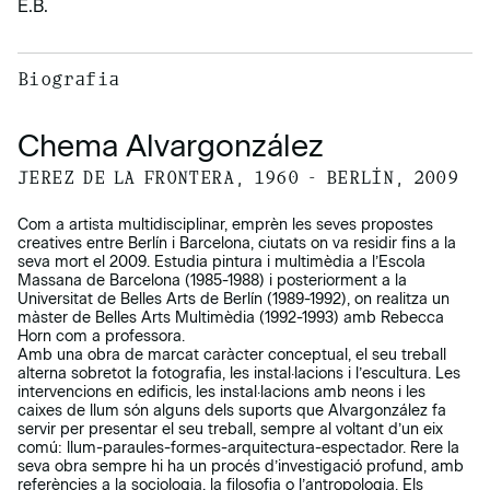
E.B.
Biografia
Chema Alvargonzález
JEREZ DE LA FRONTERA, 1960 - BERLÍN, 2009
Com a artista multidisciplinar, emprèn les seves propostes
creatives entre Berlín i Barcelona, ciutats on va residir fins a la
seva mort el 2009. Estudia pintura i multimèdia a l’Escola
Massana de Barcelona (1985-1988) i posteriorment a la
Universitat de Belles Arts de Berlín (1989-1992), on realitza un
màster de Belles Arts Multimèdia (1992-1993) amb Rebecca
Horn com a professora.
Amb una obra de marcat caràcter conceptual, el seu treball
alterna sobretot la fotografia, les instal·lacions i l’escultura. Les
intervencions en edificis, les instal·lacions amb neons i les
caixes de llum són alguns dels suports que Alvargonzález fa
servir per presentar el seu treball, sempre al voltant d’un eix
comú: llum-paraules-formes-arquitectura-espectador. Rere la
seva obra sempre hi ha un procés d’investigació profund, amb
referències a la sociologia, la filosofia o l’antropologia. Els