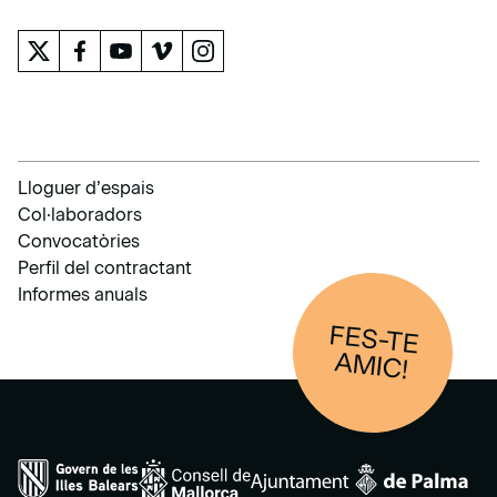
Lloguer d’espais
Col·laboradors
Convocatòries
Perfil del contractant
Informes anuals
FES-TE
AM
IC!