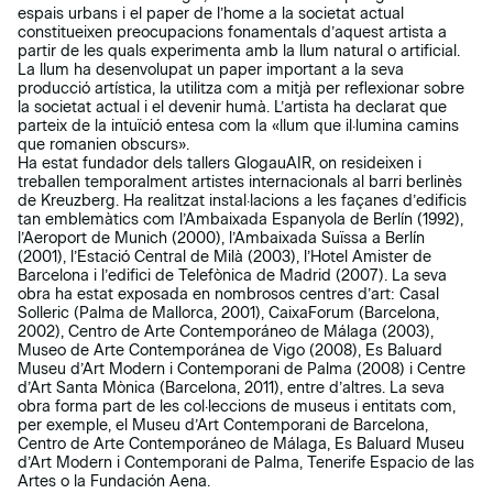
espais urbans i el paper de l’home a la societat actual
constitueixen preocupacions fonamentals d’aquest artista a
partir de les quals experimenta amb la llum natural o artificial.
La llum ha desenvolupat un paper important a la seva
producció artística, la utilitza com a mitjà per reflexionar sobre
la societat actual i el devenir humà. L’artista ha declarat que
parteix de la intuïció entesa com la «llum que il·lumina camins
que romanien obscurs».
Ha estat fundador dels tallers GlogauAIR, on resideixen i
treballen temporalment artistes internacionals al barri berlinès
de Kreuzberg. Ha realitzat instal·lacions a les façanes d’edificis
tan emblemàtics com l’Ambaixada Espanyola de Berlín (1992),
l’Aeroport de Munich (2000), l’Ambaixada Suïssa a Berlín
(2001), l’Estació Central de Milà (2003), l’Hotel Amister de
Barcelona i l’edifici de Telefònica de Madrid (2007). La seva
obra ha estat exposada en nombrosos centres d’art: Casal
Solleric (Palma de Mallorca, 2001), CaixaForum (Barcelona,
2002), Centro de Arte Contemporáneo de Málaga (2003),
Museo de Arte Contemporánea de Vigo (2008), Es Baluard
Museu d’Art Modern i Contemporani de Palma (2008) i Centre
d’Art Santa Mònica (Barcelona, 2011), entre d’altres. La seva
obra forma part de les col·leccions de museus i entitats com,
per exemple, el Museu d’Art Contemporani de Barcelona,
Centro de Arte Contemporáneo de Málaga, Es Baluard Museu
d’Art Modern i Contemporani de Palma, Tenerife Espacio de las
Artes o la Fundación Aena.