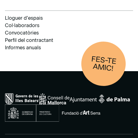
Lloguer d’espais
Col·laboradors
Convocatòries
Perfil del contractant
Informes anuals
FES-TE
AM
IC!