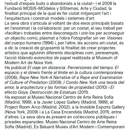
l’estudi d’espais buits o abandonats a la ciutat– i el 2008 la
Fundació MOSIS-MOdelos y SIStemas; Arte y Ciudad, la
finalitat principal de la qual és fer ciutat mitjançant l’art i
l’arquitectura i construir models i sistemes d’art.
La seva obra s’articula al voltant de dos eixos principals basats
en l’anonimat i la col·laboració: per un costat, el seu treball per
«facilitar» trobades entre desconeguts i unir-los per aconseguir
un objectiu comú, plasmat a l’obra
Fotografiar sin ver. Visiones
del cuerpo humano
(1994) i, per l’altre, les accions art-ciutat, és
a dir, la creació de grupsamb la finalitat de crear projectes
artístics que aglutinin diferents disciplines com, perexemple,
l’acció
Volando avioncitos de papel
realitzada al Museum of
Modern Art de Nova York.
Ha publicat
El viaje sin distancia: Perversiones del tiempo
.
El
espacio y el dinero frente al límite en la cultura contemporánea
(2006),
Rape New York-A Narrative of a Rape and Examination
of Culture of Predation
(2009),
I Condo New York una teoría del
amor, la arquitectura y las formas de propiedad
(2010) i
El
efecto Goya, Destrucción de Estatuas
(2011).
Ha exposat al Museo Nacional Centro de Arte Reina Sofía
(Madrid, 1999), a la Javier López Gallery (Madrid, 1999), al
Project Room Arco (Madrid, 2002), a la Invisible Exports Gallery
(Nova York, 2009) i a La Casa Encendida (Madrid, 2011), entre
d’altres. La seva obra és present en col·leccions públiques i
privades espanyoles: Museo Nacional Centro de Arte Reina
Sofía (Madrid), Es Baluard Museu d’Art Modern i Contemporani