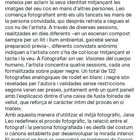
mateixa per aclarir la seva identitat mitjançant les
imatges del seu cos en mans d’altres persones. Leo
comença fotografiant amb els ulls tancats les mans de
la persona convidada, qui després retrata a cegues el
cos nu de l’artista. A través de diverses sessions,
realitzades en dies diferents –en un escenari compost
sempre per un llit i llum ambiental, gairebé sense
preparació prèvia–, diferents convidats anònims
indiquen a l’artista com s’ha de col·locar mitjançant el
tacte i la veu. A
Fotografiar sin ver. Visiones del cuerpo
humano
, l’artista concentra quatre sessions, cada una
formalitzada sobre paper negre. Un total de 122
fotografies analògiques de rodet en blanc i negre són
revelades per l’autora i validades sense restriccions
segons varen ser preses, juntament amb un quint panell
amb l’explicació dintre d’una caixa de fusta folrada de
vellut, que reforça el caràcter íntim del procés en si
mateix.
Amb aquesta manera d’utilitzar el mitjà fotogràfic, Jana
Leo redefineix el procés fotogràfic, la relació entre el
fotògraf i la persona fotografiada i es desfà del costum
o cànons establerts per desenvolupar la mirada interior.
El material en brut es convertirà en testimoni de l’acció