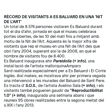
RÈCORD DE VISITANTS A ES BALUARD EN UNA 'NIT
DE L'ART'
Un total de 8.574 persones visitaren Es Baluard durant
tot el dia d'ahir, jornada en què el museu celebrava
portes obertes, de les 10 del matí fins a mitjanit amb
motiu de la Nit de l'Art. Aquesta és la major xifra de
visitants que rep el museu en una Nit de l'Art des que
obrí l'any 2004, superant així la de 2008, en què el
nombre de visitants fou de 8.400.
Es Baluard inaugurava ahir
Pareidolia
(+ info)
, una
instal·lació de l'artista mallorquinaAmparo
Sard realitzada especialment per a Es Baluard i El Corte
Inglés.
Així mateix, es mostrava ahir per primera vegada
una intervenció a les murades del Baluard de Sant Pere.
Es tracta d'
S.O.S.
, de l'artista Avelino Sala
(+ info)
, i els
visitants també pogueren gaudir de
"Reproductibilitat
1.0"
(+ info)
, inaugurada una setmana abans i que
reuneix 95 obres realitzades entre la segona meitat del
s.XIX i l'any 2013.