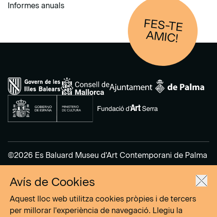
Informes anuals
FES-TE
AM
IC!
©2026 Es Baluard Museu d'Art Contemporani de Palma
Avís de Cookies
Avís legal
Política de privacitat
Aquest lloc web utilitza cookies pròpies i de tercers
Política de cookies
per millorar l'experiència de navegació. Llegiu la