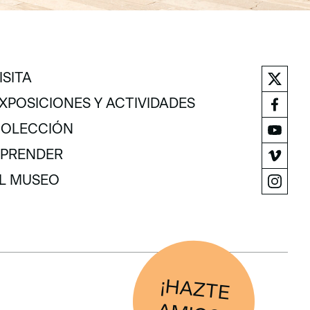
ISITA
ISITA
XPOSICIONES Y ACTIVIDADES
XPOSICIONES Y ACTIVIDADES
OLECCIÓN
OLECCIÓN
PRENDER
PRENDER
L MUSEO
L MUSEO
¡H
AZTE
IG
O