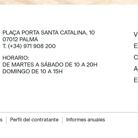
PLAÇA PORTA SANTA CATALINA, 10
V
07012 PALMA
V
E
T. (+34) 971 908 200
E
C
HORARIO:
DE MARTES A SÁBADO DE 10 A 20H
C
A
DOMINGO DE 10 A 15H
A
E
E
s
Perfil del contratante
Informes anuales