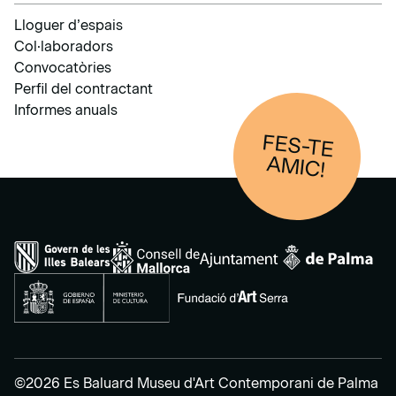
Lloguer d’espais
Col·laboradors
Convocatòries
Perfil del contractant
Informes anuals
FES-TE
AM
IC!
©2026 Es Baluard Museu d'Art Contemporani de Palma